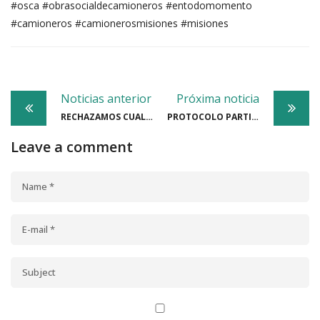
#osca
#obrasocialdecamioneros
#entodomomento
#camioneros
#camionerosmisiones
#misiones
Post
Noticias anterior
Próxima noticia
navigation
RECHAZAMOS CUALQUIER DISMINUCIÓN SALARIAL DEL TRABAJADOR
PROTOCOLO PARTICULAR: Las pautas del plan de emergencia Covid-19
Leave a comment