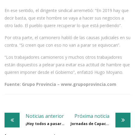
En ese sentido, el dirigente sindical arremetió: “En 2019 hay que
decir basta, que este hombre se vaya a hacer sus negocios a
otro lado. El pueblo quiere recuperar lo que está perdiendo”.
Por otra parte, el camionero habló de las causas judiciales en su
contra. “Si creen que con eso no van a parar se equivocan”.
“Los trabajadores camioneros y muchos otros trabajadores
están dispuestos a pelear para evitar esa actitud de hambre que
quieren imponer desde el Gobierno”, enfatizó Hugo Moyano.
Fuente: Grupo Provincia – www.grupoprovincia.com
Post
Noticias anterior
Próxima noticia
navigation
¡Hoy todos a pasar el día en la pileta del #SindicatoDeCamioneros!
Jornadas de Capacitación de Atención al Público a cargo de Mario Sanguinetti