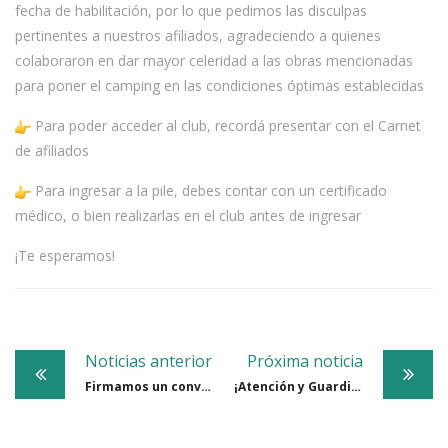
fecha de habilitación, por lo que pedimos las disculpas
pertinentes a nuestros afiliados, agradeciendo a quienes
colaboraron en dar mayor celeridad a las obras
mencionadas
para poner el camping en las condiciones óptimas establecidas
Para poder acceder al club, recordá presentar con el Carnet
de afiliados
Para ingresar a la pile, debes contar con un certificado
médico, o bien realizarlas en el club antes de ingresar
¡Te esperamos!
Post
Noticias anterior
Próxima noticia
navigation
Firmamos un convenio junto a Innova School Posadas y rubricado por el Consejo General de Educación de Misiones
¡Atención y Guardia Pediátrica 24 hs.!