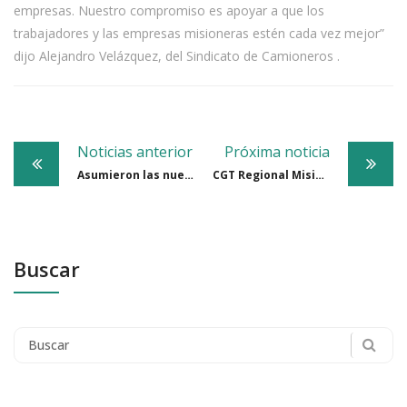
empresas. Nuestro compromiso es apoyar a que los
trabajadores y las empresas misioneras estén cada vez mejor”
dijo Alejandro Velázquez, del Sindicato de Camioneros .
Post
Noticias anterior
Próxima noticia
navigation
Asumieron las nuevas autoridades de la CGT Regional, consolidando una histórica unidad Sindical en la provincia
CGT Regional Misiones: contundente respuesta ante anuncios del gobierno nacional
Buscar
Search
for: