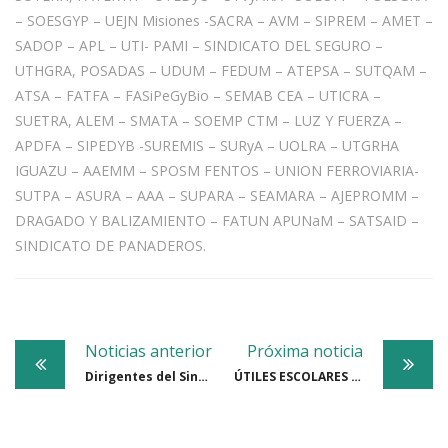
– SOESGYP – UEJN Misiones -SACRA – AVM – SIPREM – AMET –
SADOP – APL – UTI- PAMI – SINDICATO DEL SEGURO –
UTHGRA, POSADAS – UDUM – FEDUM – ATEPSA – SUTQAM –
ATSA – FATFA – FASiPeGyBio – SEMAB CEA – UTICRA –
SUETRA, ALEM – SMATA – SOEMP CTM – LUZ Y FUERZA –
APDFA – SIPEDYB -SUREMIS – SURyA – UOLRA – UTGRHA
IGUAZU – AAEMM – SPOSM FENTOS – UNION FERROVIARIA-
SUTPA – ASURA – AAA – SUPARA – SEAMARA – AJEPROMM –
DRAGADO Y BALIZAMIENTO – FATUN APUNaM – SATSAID –
SINDICATO DE PANADEROS.
Post
Noticias anterior
Próxima noticia
navigation
Dirigentes del Sindicato y empresarios abordaron la realidad política y económica del país
ÚTILES ESCOLARES 2024: inscripciones hasta el 19 de enero